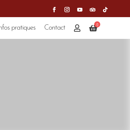
0
nfos pratiques
Contact

