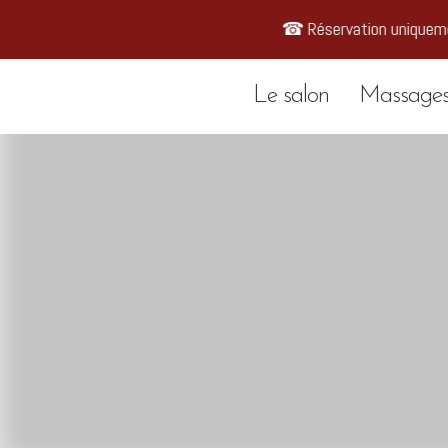
17 87
☎ Réservation unique
Le salon
Massages 