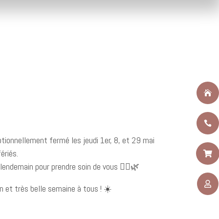


tionnellement fermé les jeudi 1er, 8, et 29 mai
ériés.

lendemain pour prendre soin de vous 💆‍♀️🌿

 et très belle semaine à tous ! ☀️