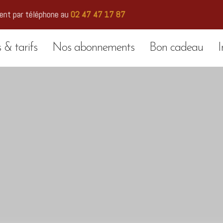
ment par téléphone au
02 47 47 17 87
& tarifs
Nos abonnements
Bon cadeau
I