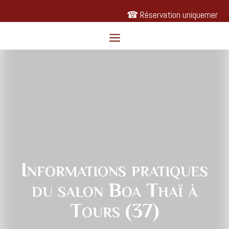
7
☎ Réservation uniquement
a
Informations pratiques
du salon Boa Thaï à
Tours (37)