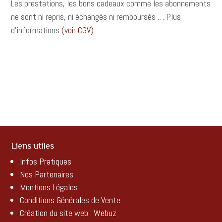
Les prestations, les bons cadeaux comme les abonnements
ne sont ni repris, ni échangés ni remboursés … Plus
d’informations
(voir CGV)
Liens utiles
Infos Pratiques
Nos Partenaires
Mentions Légales
Conditions Générales de Vente
Création du site web :
Webuz