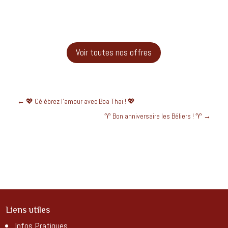
Voir toutes nos offres
←
💖 Célébrez l’amour avec Boa Thai ! 💖
♈ Bon anniversaire les Béliers ! ♈
→
Liens utiles
Infos Pratiques